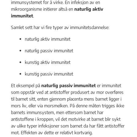
immunsystemet for å virke. En infeksjon av en
mikroorganisme initierer altså en
naturlig aktiv
immunitet
.
Samlet sett har vi fire typer av immunitetsdannelse:
naturlig aktiv immunitet
naturlig passiv immunitet
kunstig aktiv immunitet
kunstig passiv immunitet
Et eksempel på
naturlig passiv immunitet
er immunitet
som oppstår ved at antistoffer produsert av mor overføres
til barnet sitt, enten gjennom placenta mens barnet ligger i
mors liv, eller via morsmelken. På denne måten trigges ikke
barnets immunsystem, men ettersom barnet har
antistoffene i kroppen, vil det motvirke at barnet blir sykt
av ulike typer infeksjoner som barnet da har fått antistoffer
mot. Effekten av dette er relativt kortvarig.