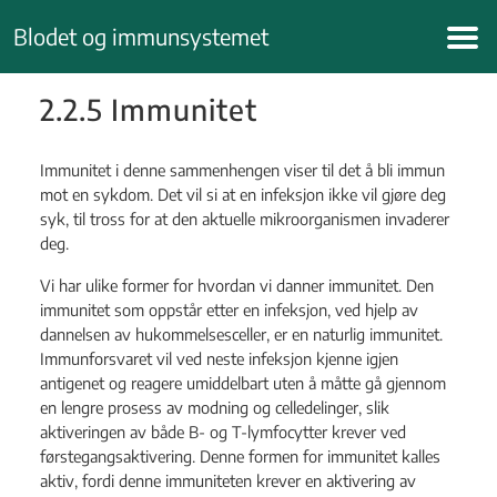
Hopp
Blodet og immunsystemet
til
innhold
2.2.5 Immunitet
Immunitet i denne sammenhengen viser til det å bli immun
mot en sykdom. Det vil si at en infeksjon ikke vil gjøre deg
syk, til tross for at den aktuelle mikroorganismen invaderer
deg.
Vi har ulike former for hvordan vi danner immunitet. Den
immunitet som oppstår etter en infeksjon, ved hjelp av
dannelsen av hukommelsesceller, er en naturlig immunitet.
Immunforsvaret vil ved neste infeksjon kjenne igjen
antigenet og reagere umiddelbart uten å måtte gå gjennom
en lengre prosess av modning og celledelinger, slik
aktiveringen av både B- og T-lymfocytter krever ved
førstegangsaktivering. Denne formen for immunitet kalles
aktiv, fordi denne immuniteten krever en aktivering av