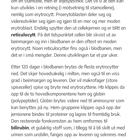
om en stamcelle, men er
linjespesifikk
. Det vil si at den kan
kun utvikles i en retning (i motsetning til stamcellene),
nemlig som erytrocytt. Proerytoblasten deler seg og
videreutvikler seg igjen og igjen til en mer og mer moden
erytroblast. Endelig spytter den ut cellekjernen og er blitt en
reticulocytt
. På det tidspunktet cellen blir skvist ut av
beinmargen og inn i blodbanen er den oftest en moden
erytrocytt. Noen reticulocytter fins også i blodbanen, men
det er i små mengder. Denne utviklingen tar et par uker.
Etter 120 dager i blodbanen brytes de fleste erytrocytter
ned. Det skjer hovedsakelig i milten, men også til en viss
grad i beinmargen og leveren. Der vil makrofager (store
spiseceller) spise og bryte ned erytrocyttene. Hb klippes da
opp til de to hovedkomponentene hem og globin
(polypeptider). Globin brytes videre ned til aminosyrer som
kan benyttes på ny. Hem-gruppene klippes også opp der
jernionene bindes til proteiner og lagres til fremtidig bruk.
Den resterende forekomsten av hem omformes til
bilirubin
, et gulaktig stoff som, i tillegg til å bli skilt ut med
urinen som urobilin, fanges opp av leveren og sekreres med