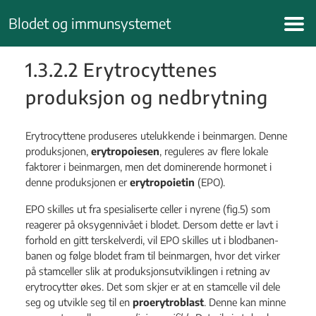
Hopp
Blodet og immunsystemet
til
innhold
1.3.2.2 Erytrocyttenes
produksjon og nedbrytning
Erytrocyttene produseres utelukkende i beinmargen. Denne
produksjonen,
erytropoiesen
, reguleres av flere lokale
faktorer i beinmargen, men det dominerende hormonet i
denne produksjonen er
erytropoietin
(EPO).
EPO skilles ut fra spesialiserte celler i nyrene (fig.5) som
reagerer på oksygennivået i blodet. Dersom dette er lavt i
forhold en gitt terskelverdi, vil EPO skilles ut i blodbanen-
banen og følge blodet fram til beinmargen, hvor det virker
på stamceller slik at produksjonsutviklingen i retning av
erytrocytter økes. Det som skjer er at en stamcelle vil dele
seg og utvikle seg til en
proerytroblast
. Denne kan minne