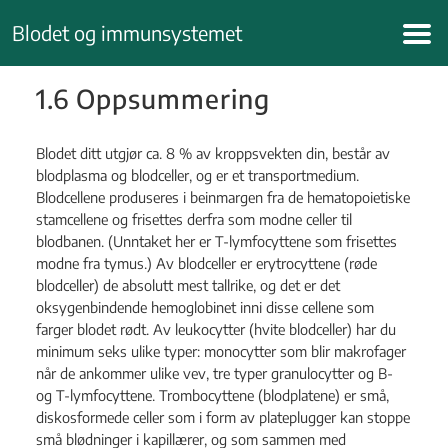
Hopp
Blodet og immunsystemet
til
innhold
1.6 Oppsummering
Blodet ditt utgjør ca. 8 % av kroppsvekten din, består av
blodplasma og blodceller, og er et transportmedium.
Blodcellene produseres i beinmargen fra de hematopoietiske
stamcellene og frisettes derfra som modne celler til
blodbanen. (Unntaket her er T-lymfocyttene som frisettes
modne fra tymus.) Av blodceller er erytrocyttene (røde
blodceller) de absolutt mest tallrike, og det er det
oksygenbindende hemoglobinet inni disse cellene som
farger blodet rødt. Av leukocytter (hvite blodceller) har du
minimum seks ulike typer: monocytter som blir makrofager
når de ankommer ulike vev, tre typer granulocytter og B-
og T-lymfocyttene. Trombocyttene (blodplatene) er små,
diskosformede celler som i form av plateplugger kan stoppe
små blødninger i kapillærer, og som sammen med