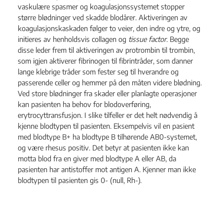
vaskulære spasmer og koagulasjonssystemet stopper
større blødninger ved skadde blodårer. Aktiveringen av
koagulasjonskaskaden følger to veier, den indre og ytre, og
initieres av henholdsvis collagen og
tissue factor
. Begge
disse leder frem til aktiveringen av protrombin til trombin,
som igjen aktiverer fibrinogen til fibrintråder, som danner
lange klebrige tråder som fester seg til hverandre og
passerende celler og hemmer på den måten videre blødning.
Ved store blødninger fra skader eller planlagte operasjoner
kan pasienten ha behov for blodoverføring,
erytrocyttransfusjon. I slike tilfeller er det helt nødvendig å
kjenne blodtypen til pasienten. Eksempelvis vil en pasient
med blodtype B+ ha blodtype B tilhørende AB0-systemet,
og være rhesus positiv. Det betyr at pasienten ikke kan
motta blod fra en giver med blodtype A eller AB, da
pasienten har antistoffer mot antigen A. Kjenner man ikke
blodtypen til pasienten gis 0- (null, Rh-).