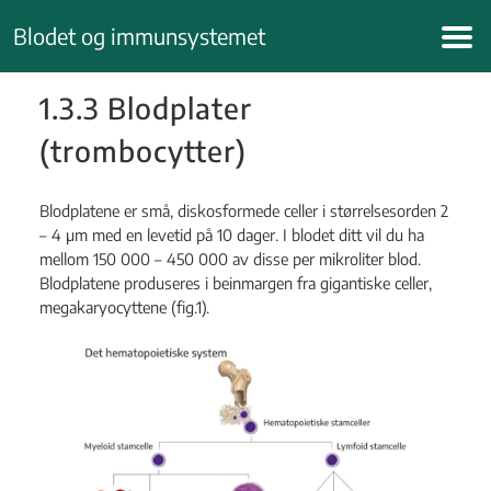
Hopp
Blodet og immunsystemet
til
innhold
1.3.3 Blodplater
(trombocytter)
Blodplatene er små, diskosformede celler i størrelsesorden 2
– 4 μm med en levetid på 10 dager. I blodet ditt vil du ha
mellom 150 000 – 450 000 av disse per mikroliter blod.
Blodplatene produseres i beinmargen fra gigantiske celler,
megakaryocyttene (fig.1).