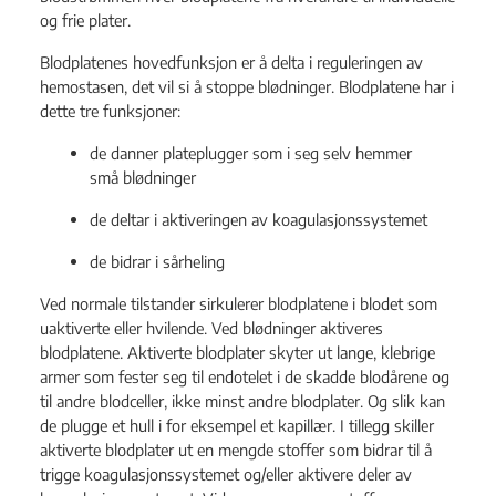
og frie plater.
Blodplatenes hovedfunksjon er å delta i reguleringen av
hemostasen, det vil si å stoppe blødninger. Blodplatene har i
dette tre funksjoner:
de danner plateplugger som i seg selv hemmer
små blødninger
de deltar i aktiveringen av koagulasjonssystemet
de bidrar i sårheling
Ved normale tilstander sirkulerer blodplatene i blodet som
uaktiverte eller hvilende. Ved blødninger aktiveres
blodplatene. Aktiverte blodplater skyter ut lange, klebrige
armer som fester seg til endotelet i de skadde blodårene og
til andre blodceller, ikke minst andre blodplater. Og slik kan
de plugge et hull i for eksempel et kapillær. I tillegg skiller
aktiverte blodplater ut en mengde stoffer som bidrar til å
trigge koagulasjonssystemet og/eller aktivere deler av