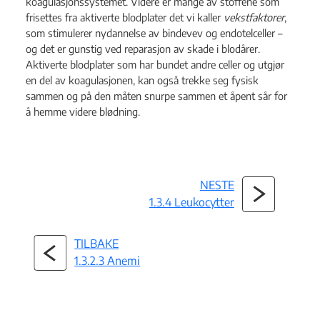
koagulasjonssystemet. Videre er mange av stoffene som
frisettes fra aktiverte blodplater det vi kaller
vekstfaktorer
,
som stimulerer nydannelse av bindevev og endotelceller –
og det er gunstig ved reparasjon av skade i blodårer.
Aktiverte blodplater som har bundet andre celler og utgjør
en del av koagulasjonen, kan også trekke seg fysisk
sammen og på den måten snurpe sammen et åpent sår for
å hemme videre blødning.
NESTE
1.3.4 Leukocytter
TILBAKE
1.3.2.3 Anemi