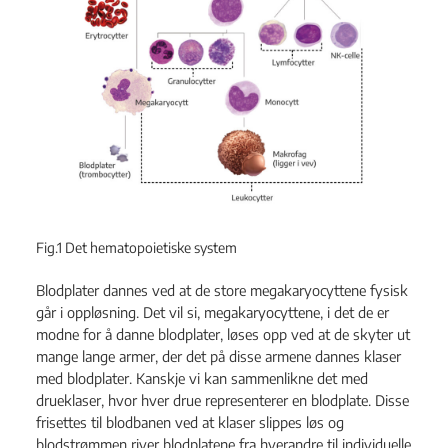
Fig.1 Det hematopoietiske system
Blodplater dannes ved at de store megakaryocyttene fysisk
går i oppløsning. Det vil si, megakaryocyttene, i det de er
modne for å danne blodplater, løses opp ved at de skyter ut
mange lange armer, der det på disse armene dannes klaser
med blodplater. Kanskje vi kan sammenlikne det med
drueklaser, hvor hver drue representerer en blodplate. Disse
frisettes til blodbanen ved at klaser slippes løs og
blodstrømmen river blodplatene fra hverandre til individuelle