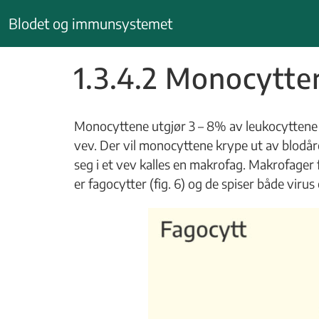
Hopp
Blodet og immunsystemet
til
innhold
1.3.4.2 Monocytte
Monocyttene utgjør 3 – 8% av leukocyttene o
vev. Der vil monocyttene krype ut av blodåre
seg i et vev kalles en makrofag. Makrofager f
er fagocytter (fig. 6) og de spiser både virus 