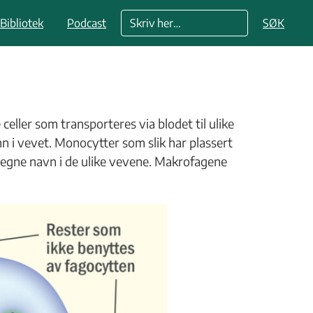
Bibliotek
Podcast
SØK
ller som transporteres via blodet til ulike
n i vevet. Monocytter som slik har plassert
ne egne navn i de ulike vevene. Makrofagene