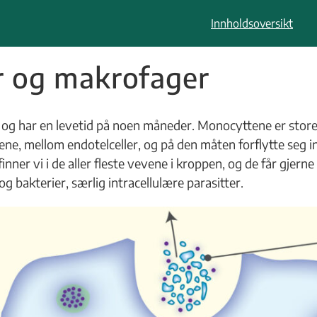
Innholdsoversikt
r og makrofager
g har en levetid på noen måneder. Monocyttene er store ce
ne, mellom endotelceller, og på den måten forflytte seg in
inner vi i de aller fleste vevene i kroppen, og de får gjer
og bakterier, særlig intracellulære parasitter.