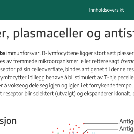
Innholdsoversikt
er, plasmaceller og anti
te
immunforsvar. B-lymfocyttene ligger stort sett plasser
eres av fremmede mikroorganismer, eller rettere sagt
fremm
eptor på sin celleoverflate, bindes antigenet til denne r
lymfocytter i tillegg behøve å bli stimulert av T-hjelpecelle
 vokseog dele seg igjen og igjen i et forrykende tempo. V
 reseptor blir selektert (utvalgt) og ekspanderer klonalt, 