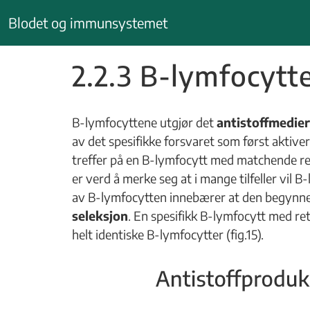
Hopp
Blodet og immunsystemet
til
innhold
2.2.3 B-lymfocytt
B-lymfocyttene utgjør det
antistoffmedier
av det spesifikke forsvaret som først aktiv
treffer på en B-lymfocytt med matchende res
er verd å merke seg at i mange tilfeller vil B-
av B-lymfocytten innebærer at den begynner å
seleksjon
. En spesifikk B-lymfocytt med rett
helt identiske B-lymfocytter (fig.15).