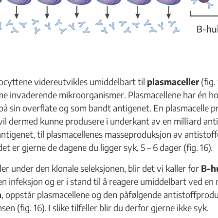
ocyttene videreutvikles umiddelbart til
plasmaceller
(fig.
e invaderende mikroorganismer. Plasmacellene har én hov
 sin overflate og som bandt antigenet. En plasmacelle pro
vil dermed kunne produsere i underkant av en milliard antist
ntigenet, til plasmacellenes masseproduksjon av antistoffer
et er gjerne de dagene du ligger syk, 5 – 6 dager (fig. 16).
ler under den klonale seleksjonen, blir det vi kaller for
B-h
n infeksjon og er i stand til å reagere umiddelbart ved en n
n
, oppstår plasmacellene og den påfølgende antistoffprod
fig. 16). I slike tilfeller blir du derfor gjerne ikke syk.