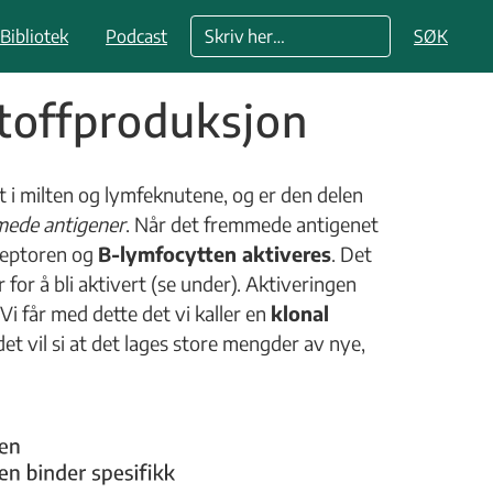
Bibliotek
Podcast
SØK
stoffproduksjon
t i milten og lymfeknutene, og er den delen
ede antigener
. Når det fremmede antigenet
eseptoren og
B-lymfocytten aktiveres
. Det
r for å bli aktivert (se under). Aktiveringen
i får med dette det vi kaller en
klonal
det vil si at det lages store mengder av nye,