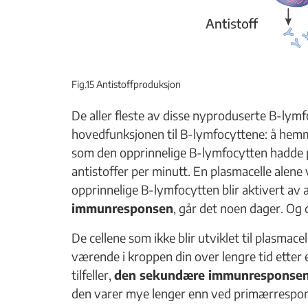
Fig.15 Antistoffproduksjon
De aller fleste av disse nyproduserte B-lymf
hovedfunksjonen til B-lymfocyttene: å hemm
som den opprinnelige B-lymfocytten hadde på
antistoffer per minutt. En plasmacelle alene 
opprinnelige B-lymfocytten blir aktivert av a
immunresponsen
, går det noen dager. Og d
De cellene som ikke blir utviklet til plasmacel
værende i kroppen din over lengre tid etter e
tilfeller,
den sekundære immunresponse
den varer mye lenger enn ved primærresponsen (