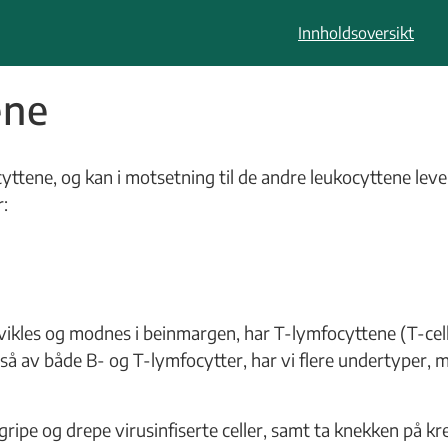
Innholdsoversikt
ene
tene, og kan i motsetning til de andre leukocyttene leve i
r:
vikles og modnes i beinmargen, har T-lymfocyttene (T-cel
så av både B- og T-lymfocytter, har vi flere undertyper, me
ripe og drepe virusinfiserte celler, samt ta knekken på kr