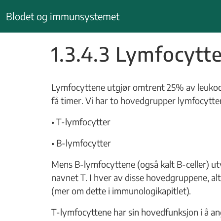
Hopp
Blodet og immunsystemet
til
innhold
1.3.4.3 Lymfocytt
Lymfocyttene utgjør omtrent 25% av leukocyt
få timer. Vi har to hovedgrupper lymfocytte
• T-lymfocytter
• B-lymfocytter
Mens B-lymfocyttene (også kalt B-celler) ut
navnet T. I hver av disse hovedgruppene, alt
(mer om dette i immunologikapitlet).
T-lymfocyttene har sin hovedfunksjon i å ang