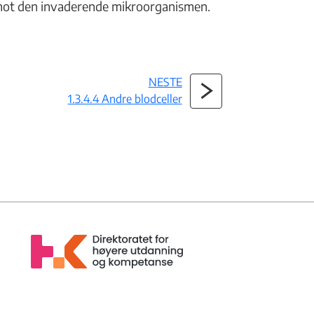
mot den invaderende mikroorganismen.
NESTE
1.3.4.4 Andre blodceller