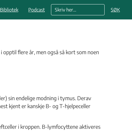
Bibliotek
Podcast
SØK
 opptil flere år, men også så kort som noen
ler) sin endelige modning i tymus. Derav
st kjent er kanskje B- og T-hjelpeceller
eftceller i kroppen. B-lymfocyttene aktiveres